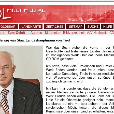
GLOSSAR
LANDKARTE
ZEITACHSE
SITEMAP
SUCHE
HILFE
cht
Zum Geleit
Autoren
Mitarbeiter
Bildverzeichnis
A/V-Nachweis
CD
 Herwig van Staa, Landeshauptmann von Tirol
War das Buch bisher die Form, in der T
Geschichte und Natur eines Landes dargestel
im vorliegenden Werk über das neue Medium
CD-ROM geleistet.
Ich hoffe, dass viele Tirolerinnen und Tirole
Werk finden werden, und freue mich, das
kompakte Darstellung Tirols in neuer medialer
viel Wissenswertes über unser schönes L
zugänglich gemacht wird.
Ich kann mir vorstellen, dass die Schulen u
neuen Medien vertraute jüngere Generatio
Werk Freude haben werden. Die Form der Da
Linie für die Oberstufe geeignet sein, manc
Landkarte, scheint mir aber schon in der Vol
spielerischen Möglichkeiten, die dieses M
Kenntnisse über unser Land zu erhalten, ents