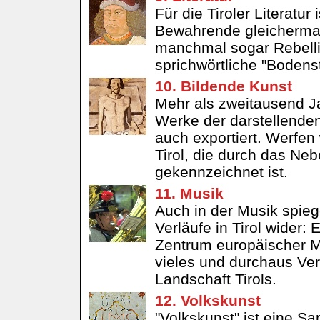
Für die Tiroler Literatu
Bewahrende gleichermaß
manchmal sogar Rebellis
sprichwörtliche "Bodenst
10. Bildende Kunst
Mehr als zweitausend Ja
Werke der darstellenden
auch exportiert. Werfen 
Tirol, die durch das Ne
gekennzeichnet ist.
11. Musik
Auch in der Musik spieg
Verläufe in Tirol wider:
Zentrum europäischer Mu
vieles und durchaus Ve
Landschaft Tirols.
12. Volkskunst
"Volkskunst" ist eine S