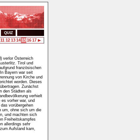
QUIZ
11
12
13
14
15
16
17
) verlor Österreich
terlitz. Tirol und
 aufgrund französischen
In Bayern war seit
Trennung von Kirche und
erichtet worden. Dieses
 übertragen. Zunächst
n den Städten als
andbevölkerung verhielt
e es vorher war, und
, das vorübergehen
h um, ohne sich um die
en, und machten sich
gen Freiheitskampfes
n allerdings sehr
h zum Aufstand kam,