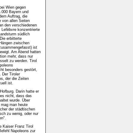
 bei Wien gegen
5.000 Bayern und
dem Auftrag, die
 von allen Seiten
 an den verschiedenen
 Lefèbvre konzentrierte
Landsturm südlich
ie erbitterte
 Hängen zwischen
 zusammengefasst) ist
rewigt. Am Abend hatten
tion mehr, dass nur
sselt zu werden. Tirol
apoleons
ht besonders gestört,
 Der Tiroler
s, der die Zeiten
ell ist.
Hofburg. Darin hatte er
 es nicht, dass das
waltet wurde. Über
n mag man heute
lcher der städtischen
sch zu wenig, oder nur
en".
 Kaiser Franz Tirol
Befehl Napoleons zur