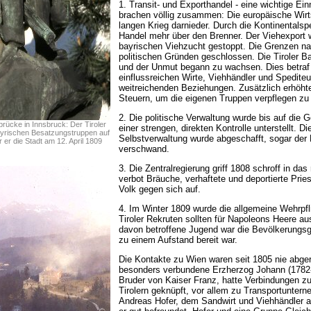
1. Transit- und Exporthandel - eine wichtige Ein
brachen völlig zusammen: Die europäische Wirt
langen Krieg darnieder. Durch die Kontinentalsp
Handel mehr über den Brenner. Der Viehexport
bayrischen Viehzucht gestoppt. Die Grenzen na
politischen Gründen geschlossen. Die Tiroler B
und der Unmut begann zu wachsen. Dies betraf 
einflussreichen Wirte, Viehhändler und Spediteu
weitreichenden Beziehungen. Zusätzlich erhöht
Steuern, um die eigenen Truppen verpflegen zu
2. Die politische Verwaltung wurde bis auf die
rücke in Innsbruck: Der Tiroler
einer strengen, direkten Kontrolle unterstellt. Die
ayrischen Besatzungstruppen auf
Selbstverwaltung wurde abgeschafft, sogar der 
r er die Stadt am 12. April 1809
verschwand.
3. Die Zentralregierung griff 1808 schroff in das
verbot Bräuche, verhaftete und deportierte Prie
Volk gegen sich auf.
4. Im Winter 1809 wurde die allgemeine Wehrpfli
Tiroler Rekruten sollten für Napoleons Heere a
davon betroffene Jugend war die Bevölkerungs
zu einem Aufstand bereit war.
Die Kontakte zu Wien waren seit 1805 nie abger
besonders verbundene Erzherzog Johann (1782-
Bruder von Kaiser Franz, hatte Verbindungen z
Tirolern geknüpft, vor allem zu Transportuntern
Andreas Hofer, dem Sandwirt und Viehhändler a