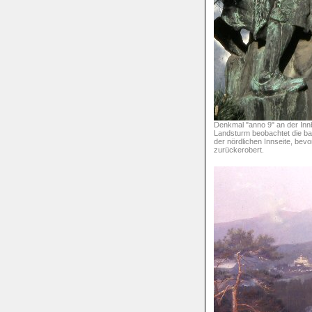
Denkmal "anno 9" an der Innb
Landsturm beobachtet die b
der nördlichen Innseite, bevo
zurückerobert.