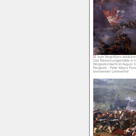
zum Vergrößern anklicken 
Das Riesenrundgemälde in In
Bergiselschlacht im August 
Bergisels - Peter Mayrs Pust
brennenden Lemmerhof