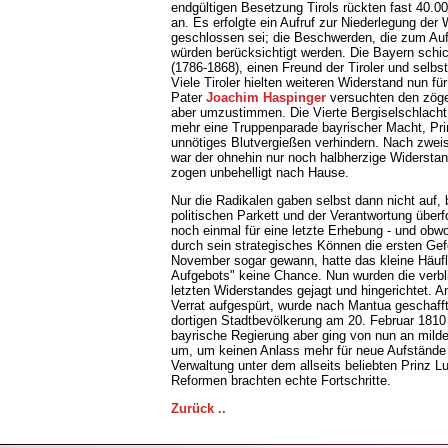
endgültigen Besetzung Tirols rückten fast 40
an. Es erfolgte ein Aufruf zur Niederlegung der 
geschlossen sei; die Beschwerden, die zum Auf
würden berücksichtigt werden. Die Bayern schi
(1786-1868), einen Freund der Tiroler und selb
Viele Tiroler hielten weiteren Widerstand nun fü
Pater
Joachim Haspinger
versuchten den zöge
aber umzustimmen. Die Vierte Bergiselschlach
mehr eine Truppenparade bayrischer Macht, Pri
unnötiges Blutvergießen verhindern. Nach zweist
war der ohnehin nur noch halbherzige Widerstand
zogen unbehelligt nach Hause.
Nur die Radikalen gaben selbst dann nicht auf
politischen Parkett und der Verantwortung über
noch einmal für eine letzte Erhebung - und ob
durch sein strategisches Können die ersten Ge
November sogar gewann, hatte das kleine Häufle
Aufgebots" keine Chance. Nun wurden die verbl
letzten Widerstandes gejagt und hingerichtet. A
Verrat aufgespürt, wurde nach Mantua geschafft 
dortigen Stadtbevölkerung am 20. Februar 1810
bayrische Regierung aber ging von nun an milde 
um, um keinen Anlass mehr für neue Aufstände 
Verwaltung unter dem allseits beliebten Prinz L
Reformen brachten echte Fortschritte.
Zurück ..