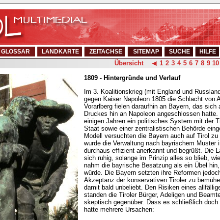
GLOSSAR
LANDKARTE
ZEITACHSE
SITEMAP
SUCHE
HILFE
Übersicht
1
2
3
4
5
6
7
8
9
10
1809 - Hintergründe und Verlauf
Im 3. Koalitionskrieg (mit England und Russland
gegen Kaiser Napoleon 1805 die Schlacht von Aus
Vorarlberg fielen daraufhin an Bayern, das sich
Druckes hin an Napoleon angeschlossen hatte. 
einigen Jahren ein politisches System mit der 
Staat sowie einer zentralistischen Behörde eing
Modell versuchten die Bayern auch auf Tirol zu
wurde die Verwaltung nach bayrischem Muster i
durchaus effizient anerkannt und begrüßt. Die L
sich ruhig, solange im Prinzip alles so blieb, wi
nahm die bayrische Besatzung als ein Übel hin
würde. Die Bayern setzten ihre Reformen jedoc
Akzeptanz der konservativen Tiroler zu bemüh
damit bald unbeliebt. Den Risiken eines allfälli
standen die Tiroler Bürger, Adeligen und Beamte
skeptisch gegenüber. Dass es schließlich doc
hatte mehrere Ursachen: