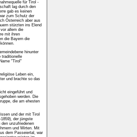
nahmequelle für Tirol -
schaft lag durch den
erre gab es keinen
 war zum Schutz der
ch Österreich aber aus
auern stürzten ins Elend
vor allem die
re mit ihren
en die Bayern die
 können.
 Gemeindebene hinunter
 traditionelle
Name "Tirol"
 religiöse Leben ein,
ster und brachte so das
cht eingeführt und
usgehoben werden. Die
gruppe, die am ehesten
issen und der mit Tirol
1859), der jüngste
u den unzufriedenen
ehmern und Wirten. Mit
us dem Passeiertal, war