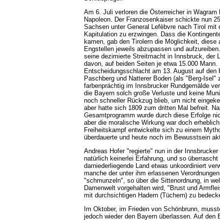
Am 6. Juli verloren die Österreicher in Wagram
Napoleon. Der Franzosenkaiser schickte nun 2
Sachsen unter General Lefèbvre nach Tirol mit 
Kapitulation zu erzwingen. Dass die Kontingente
kamen, gab den Tirolern die Möglichkeit, diese
Engstellen jeweils abzupassen und aufzureiben.
seine dezimierte Streitmacht in Innsbruck, der 
davon, auf beiden Seiten je etwa 15.000 Mann. D
Entscheidungsschlacht am 13. August auf den
Paschberg und Natterer Boden (als "Berg-Isel"
farbenprächtig im Innsbrucker Rundgemälde ve
die Bayern solch große Verluste und keine Muni
noch schneller Rückzug blieb, um nicht eingeke
aber hatte sich 1809 zum dritten Mal befreit. N
Gesamtprogramm wurde durch diese Erfolge nic
aber die moralische Wirkung war doch erheblich.
Freiheitskampf entwickelte sich zu einem Mytho
überdauerte und heute noch im Bewusstsein aktu
Andreas Hofer "regierte" nun in der Innsbrucker 
natürlich keinerlei Erfahrung, und so überrascht
darniederliegende Land etwas unkoordiniert ver
manche der unter ihm erlassenen Verordnunge
"schmunzeln", so über die Sittenordnung, in we
Damenwelt vorgehalten wird, "Brust und Armflei
mit durchsichtigen Hadern (Tüchern) zu bedeck
Im Oktober, im Frieden von Schönbrunn, musste
jedoch wieder den Bayern überlassen. Auf den 