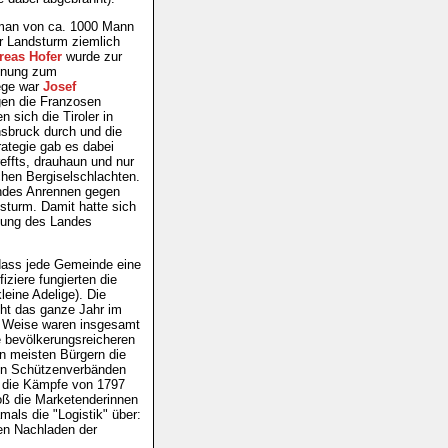
t man von ca. 1000 Mann
er Landsturm ziemlich
reas Hofer
wurde zur
ennung zum
ege war
Josef
gen die Franzosen
 sich die Tiroler in
sbruck durch und die
ategie gab es dabei
reffts, drauhaun und nur
ichen Bergiselschlachten.
lindes Anrennen gegen
sturm. Damit hatte sich
ltung des Landes
 dass jede Gemeinde eine
ziere fungierten die
leine Adelige). Die
cht das ganze Jahr im
e Weise waren insgesamt
ie bevölkerungsreicheren
en meisten Bürgern die
t in Schützenverbänden
 die Kämpfe von 1797
oß die Marketenderinnen
als die "Logistik" über:
en Nachladen der