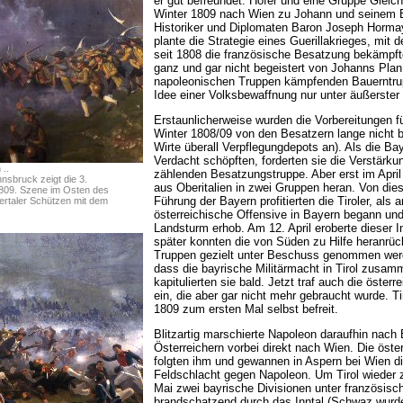
er gut befreundet. Hofer und eine Gruppe Gleich
Winter 1809 nach Wien zu Johann und seinem Be
Historiker und Diplomaten Baron Joseph Hormay
plante die Strategie eines Guerillakrieges, mit
seit 1808 die französische Besatzung bekämpft
ganz und gar nicht begeistert von Johanns Plan 
napoleonischen Truppen kämpfenden Bauerntrup
Idee einer Volksbewaffnung nur unter äußerster
Erstaunlicherweise wurden die Vorbereitungen f
Winter 1808/09 von den Besatzern lange nicht b
Wirte überall Verpflegungdepots an). Als die Ba
Verdacht schöpften, forderten sie die Verstärk
..
zählenden Besatzungstruppe. Aber erst im April
nsbruck zeigt die 3.
aus Oberitalien in zwei Gruppen heran. Von dies
1809. Szene im Osten des
Führung der Bayern profitierten die Tiroler, als a
ertaler Schützen mit dem
österreichische Offensive in Bayern begann und 
Landsturm erhob. Am 12. April eroberte dieser 
später konnten die von Süden zu Hilfe heranrü
Truppen gezielt unter Beschuss genommen werd
dass die bayrische Militärmacht in Tirol zusa
kapitulierten sie bald. Jetzt traf auch die öster
ein, die aber gar nicht mehr gebraucht wurde. Ti
1809 zum ersten Mal selbst befreit.
Blitzartig marschierte Napoleon daraufhin nach
Österreichern vorbei direkt nach Wien. Die öst
folgten ihm und gewannen in Aspern bei Wien di
Feldschlacht gegen Napoleon. Um Tirol wieder
Mai zwei bayrische Divisionen unter französ
brandschatzend durch das Inntal (Schwaz wurde