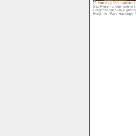
zum Vergrößern anklicken 
Das Riesenrundgemälde in In
Bergiselschlacht im August 
Bergisels - Pater Haspinger f