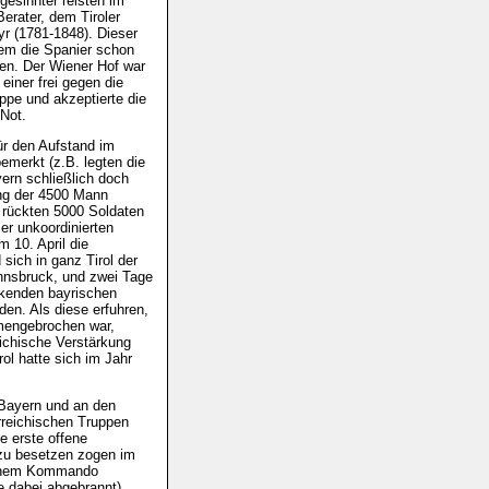
gesinnter reisten im
rater, dem Tiroler
r (1781-1848). Dieser
 dem die Spanier schon
en. Der Wiener Hof war
einer frei gegen die
pe und akzeptierte die
 Not.
ür den Aufstand im
emerkt (z.B. legten die
yern schließlich doch
ung der 4500 Mann
 rückten 5000 Soldaten
er unkoordinierten
m 10. April die
sich in ganz Tirol der
Innsbruck, und zwei Tage
ckenden bayrischen
en. Als diese erfuhren,
mmengebrochen war,
reichische Verstärkung
rol hatte sich im Jahr
 Bayern und an den
erreichischen Truppen
e erste offene
 zu besetzen zogen im
ischem Kommando
 dabei abgebrannt).