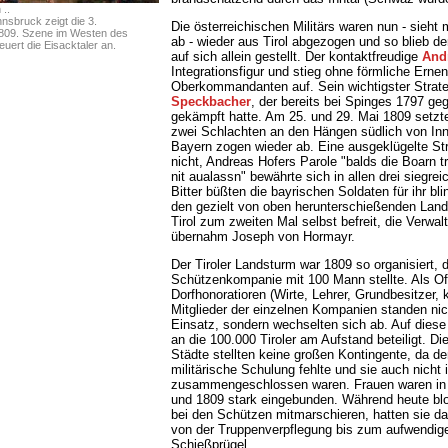
..
nsbruck zeigt die 3.
Die österreichischen Militärs waren nun - sieh
1809. Szene im Westen des
ab - wieder aus Tirol abgezogen und so blieb d
euert die Eisacktaler an.
auf sich allein gestellt. Der kontaktfreudige
And
Integrationsfigur und stieg ohne förmliche Ern
Oberkommandanten auf. Sein wichtigster Strat
Speckbacher
, der bereits bei Spinges 1797 ge
gekämpft hatte. Am 25. und 29. Mai 1809 setzten
zwei Schlachten an den Hängen südlich von Inn
Bayern zogen wieder ab. Eine ausgeklügelte Str
nicht, Andreas Hofers Parole "balds die Boarn t
nit aualassn" bewährte sich in allen drei siegre
Bitter büßten die bayrischen Soldaten für ihr b
den gezielt von oben herunterschießenden Land
Tirol zum zweiten Mal selbst befreit, die Verwa
übernahm Joseph von Hormayr.
Der Tiroler Landsturm war 1809 so organisiert,
Schützenkompanie mit 100 Mann stellte. Als Offi
Dorfhonoratioren (Wirte, Lehrer, Grundbesitzer, k
Mitglieder der einzelnen Kompanien standen ni
Einsatz, sondern wechselten sich ab. Auf dies
an die 100.000 Tiroler am Aufstand beteiligt. D
Städte stellten keine großen Kontingente, da d
militärische Schulung fehlte und sie auch nich
zusammengeschlossen waren. Frauen waren in
und 1809 stark eingebunden. Während heute bl
bei den Schützen mitmarschieren, hatten sie dam
von der Truppenverpflegung bis zum aufwendig
Schießprügel.