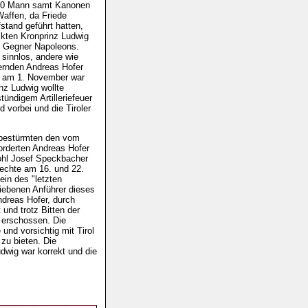
.000 Mann samt Kanonen
Waffen, da Friede
stand geführt hatten,
ckten Kronprinz Ludwig
st Gegner Napoleons.
r sinnlos, andere wie
rnden Andreas Hofer
t am 1. November war
nz Ludwig wollte
ündigem Artilleriefeuer
 vorbei und die Tiroler
, bestürmten den vom
forderten Andreas Hofer
wohl Josef Speckbacher
fechte am 16. und 22.
in des "letzten
iebenen Anführer dieses
ndreas Hofer, durch
und trotz Bitten der
 erschossen. Die
und vorsichtig mit Tirol
zu bieten. Die
udwig war korrekt und die