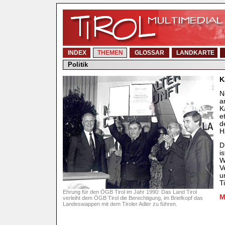
INDEX
THEMEN
GLOSSAR
LANDKARTE
Politik
K
N
a
K
e
d
H
D
i
W
V
u
T
Ehrung für den ÖGB Tirol im Jahr 1990: Das Land Tirol
M
verleiht dem ÖGB Tirol die Berechtigung, im Briefkopf das
Landeswappen mit dem Tiroler Adler zu führen.