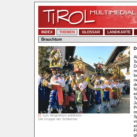
INDEX
THEMEN
GLOSSAR
LANDKARTE
Brauchtum
D
A
S
D
m
b
r
d
N
e
T
J
P
m
zum Vergrößern anklicken ..
S
Die Gruppe der Schleicher
v
e
F
g