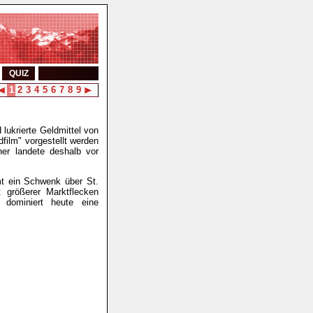
QUIZ
1
2
3
4
5
6
7
8
9
 lukrierte Geldmittel von
film" vorgestellt werden
her landete deshalb vor
t ein Schwenk über St.
 größerer Marktflecken
dominiert heute eine