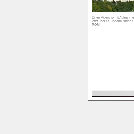
Einen Videoclip mit Aufnahme
jetzt über St. Johann finden 
ROM.