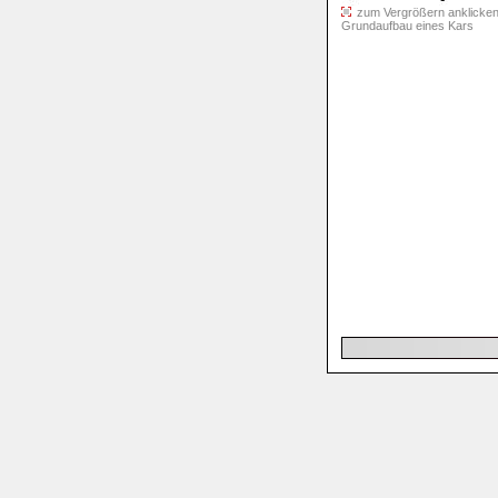
zum Vergrößern anklicken 
Grundaufbau eines Kars