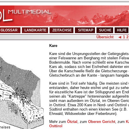
GLOSSAR
LANDKARTE
ZEITACHSE
SITEMAP
SUCHE
HILFE
Übersicht
1
2
Kare
Kare sind die Ursprungsstellen der Gebirgsglet
einer Felswanne am Berghang mit steilen Felsw
Bodenmulde. Nach vorne schließt eine Karschw
Kars ab, sodass sich bei Eisfreiheit dahinter ei
Über die Karschwelle fließt die Gletscherzunge 
Gletscherbruch an der Kante - langsam hangab
Kare sind in Tirol sehr häufig. Die meisten sin
entstanden, daher heute eisfrei und gut zu seh
für eiszeitliche Kare ist der Stillupgrund am End
seinen als "Kartreppe" hintereinander aufgereih
sieht man außerdem im Ötztal, im Oberen Geric
in Osttirol. Etwa 200 Kare in Nord- und Osttirol
Südtirol enthalten noch einen kleinen See (z.B
Ehrwald, Wildseeloder über Fieberbrunn).
Mehr zum
Ötztal
, zum
Oberen Gericht
, zum
K
Osttirol