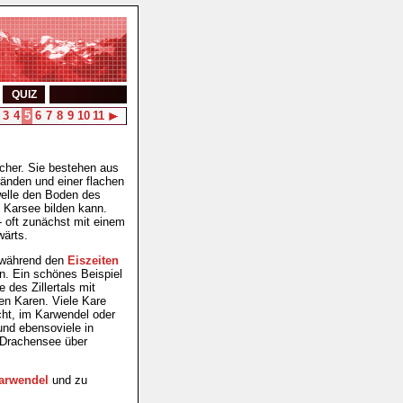
QUIZ
3
4
5
6
7
8
9
10
11
scher. Sie bestehen aus
änden und einer flachen
elle den Boden des
n Karsee bilden kann.
- oft zunächst mit einem
wärts.
d während den
Eiszeiten
en. Ein schönes Beispiel
e des Zillertals mit
ten Karen. Viele Kare
ht, im Karwendel oder
 und ebensoviele in
. Drachensee über
arwendel
und zu