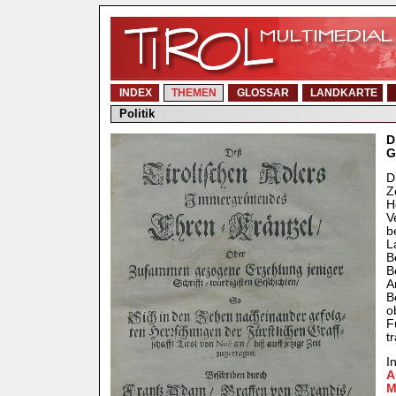
INDEX
THEMEN
GLOSSAR
LANDKARTE
Politik
D
G
D
Z
H
V
b
L
B
B
A
B
o
F
t
I
A
M