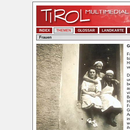
INDEX
THEMEN
GLOSSAR
LANDKARTE
Frauen
G
F
b
H
v
D
u
b
a
v
B
H
F
G
A
i
w
i