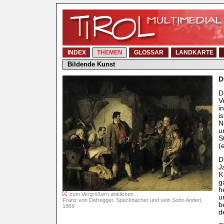
INDEX
THEMEN
GLOSSAR
LANDKARTE
Bildende Kunst
D
D
V
i
i
N
u
S
(
D
J
K
g
h
zum Vergrößern anklicken ..
u
Franz von Defregger, Speckbacher und sein Sohn Anderl,
b
1869
d