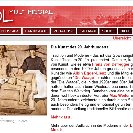
GLOSSAR
LANDKARTE
ZEITACHSE
SITEMAP
SUCHE
HILFE
Übersicht
Die Kunst des 20. Jahrhunderts
Tradition und Moderne - das ist das Spannungsf
Kunst Tirols im 20. Jh. präsentiert. Das alte, k
von Kunst, wie es etwa
Franz von Defregger
g
besonders in den 1920er Jahren grundsätzlich in
Künstler wie
Albin Egger-Lienz
und die Mitglie
gegründeten "
Die Waage
" brachten neue Impulse
der "Die Waage", die in den 1920er und 30er Ja
hatten, halfen auch beim Wiederaufbau eines Ti
dem Zweiten Weltkrieg. Daneben kam eine neu
deren wohl bekanntester Vertreter
Max Weiler
i
20. Jahrhunderts zeichnete sich durch einen Sti
auch besonders heftig und emotional geführten 
moderne Darstellung traditioneller Bildinhalte au
Mehr dazu ..
..
uferstehung, 1923/24
Mehr über den Aufbruch in die Moderne in der
L
Musik