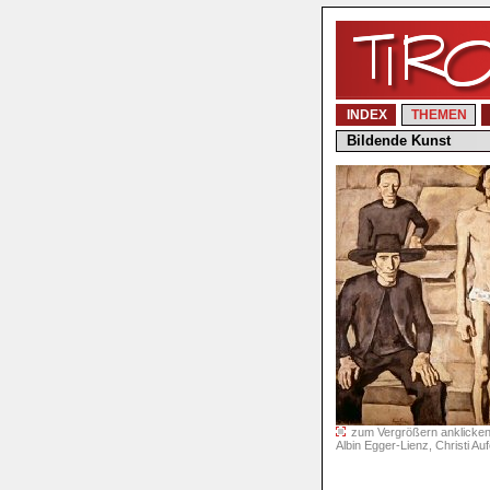
INDEX
THEMEN
Bildende Kunst
zum Vergrößern anklicken 
Albin Egger-Lienz, Christi A