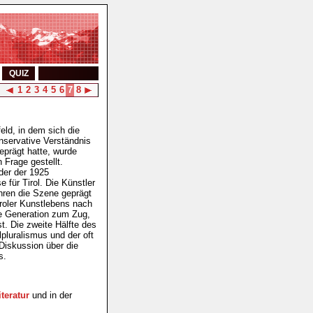
QUIZ
1
2
3
4
5
6
7
8
eld, in dem sich die
onservative Verständnis
eprägt hatte, wurde
 Frage gestellt.
der der 1925
 für Tirol. Die Künstler
hren die Szene geprägt
roler Kunstlebens nach
e Generation zum Zug,
st. Die zweite Hälfte des
lpluralismus und der oft
Diskussion über die
s.
iteratur
und in der