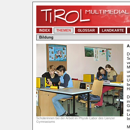
INDEX
THEMEN
GLOSSAR
LANDKARTE
Bildung
A
D
S
v
M
u
u
U
b
H
D
i
G
e
L
Schülerinnen bei der Arbeit im Physik-Labor des Lienzer
I
Gymnasiums
M