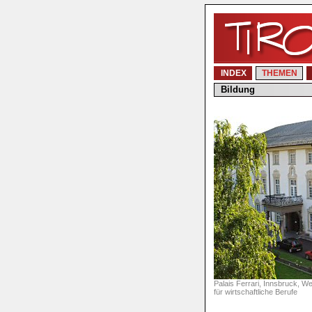
INDEX
THEMEN
Bildung
Palais Ferrari, Innsbruck, W
für wirtschaftliche Berufe