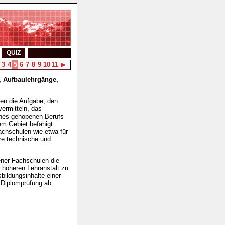
QUIZ
3
4
5
6
7
8
9
10
11
, Aufbaulehrgänge,
ben die Aufgabe, den
ermitteln, das
ines gehobenen Berufs
m Gebiet befähigt.
chschulen wie etwa für
ere technische und
ener Fachschulen die
 höheren Lehranstalt zu
bildungsinhalte einer
 Diplomprüfung ab.