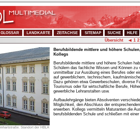
GLOSSAR
LANDKARTE
ZEITACHSE
SITEMAP
SUCHE
HILFE
Übersicht
1
2
Berufsbildende mittlere und höhere Schulen
Kollegs
Berufsbildende mittlere und höhere Schulen ha
Schülern das fachliche Wissen und Können zu v
unmittelbar zur Ausübung eines Berufes oder e
auf gewerblichem, technischem, kaufmännische
Dazu gehören etwa Gewerbeschulen, diverse Fa
Tourismus oder für wirtschaftliche Berufe, Höh
gewerbliche Lehranstalten usw.
Aufbaulehrgänge bieten Absolventen verschied
Möglichkeit, den Abschluss der entsprechenden
erwerben. Kollegs vermitteln Maturanten die Aus
berufsbildenden Schule und schließen mit einer
einhartstraße. Standort der HBLA