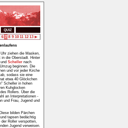
QUIZ
6
7
8
9
10
11
12
13
enlaufens
 Uhr ziehen die Masken,
in die Oberstadt. Hinter
und
Scheller
nach
r Umzug beginnen. Die
nen und vor jeder Kirche
 ab, sodass sie eine
r hat etwa 40 Glöckchen
n" Scheller in hohen
eren Kuhglocken
des Rollers. Über die
l an Interpretationen -
ann und Frau, Jugend und
 Diese bilden Pärchen
n und tapsen bedächtig
 der Roller verspotten,
tzenden Jugend verweisen.