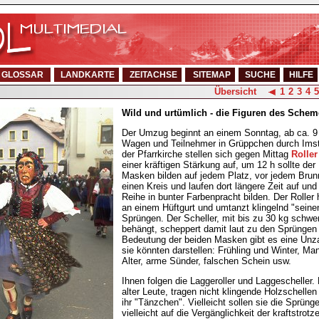
GLOSSAR
LANDKARTE
ZEITACHSE
SITEMAP
SUCHE
HILFE
Übersicht
1
2
3
4
5
Wild und urtümlich - die Figuren des Schem
Der Umzug beginnt an einem Sonntag, ab ca. 9
Wagen und Teilnehmer in Grüppchen durch Imst 
der Pfarrkirche stellen sich gegen Mittag
Roller
einer kräftigen Stärkung auf, um 12 h sollte de
Masken bilden auf jedem Platz, vor jedem Brun
einen Kreis und laufen dort längere Zeit auf und
Reihe in bunter Farbenpracht bilden. Der Rolle
an einem Hüftgurt und umtanzt klingelnd "seine
Sprüngen. Der Scheller, mit bis zu 30 kg schw
behängt, scheppert damit laut zu den Sprüngen 
Bedeutung der beiden Masken gibt es eine Unzah
sie könnten darstellen: Frühling und Winter, M
Alter, arme Sünder, falschen Schein usw.
Ihnen folgen die Laggeroller und Laggescheller.
alter Leute, tragen nicht klingende Holzschelle
ihr "Tänzchen". Vielleicht sollen sie die Sprünge
vielleicht auf die Vergänglichkeit der kraftstro