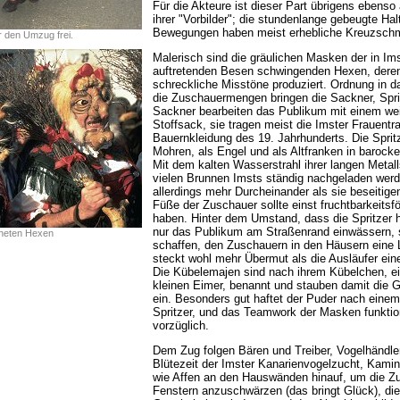
Für die Akteure ist dieser Part übrigens ebenso
ihrer "Vorbilder"; die stundenlange gebeugte Hal
Bewegungen haben meist erhebliche Kreuzschm
 den Umzug frei.
Malerisch sind die gräulichen Masken der in Ims
auftretenden Besen schwingenden Hexen, der
schreckliche Misstöne produziert. Ordnung in 
die Zuschauermengen bringen die Sackner, Spri
Sackner bearbeiten das Publikum mit einem wei
Stoffsack, sie tragen meist die Imster Frauentra
Bauernkleidung des 19. Jahrhunderts. Die Spritz
Mohren, als Engel und als Altfranken in barocke
Mit dem kalten Wasserstrahl ihrer langen Metall
vielen Brunnen Imsts ständig nachgeladen werd
allerdings mehr Durcheinander als sie beseitig
Füße der Zuschauer sollte einst fruchtbarkeits
haben. Hinter dem Umstand, dass die Spritzer h
nur das Publikum am Straßenrand einwässern, 
fneten Hexen
schaffen, den Zuschauern in den Häusern eine
steckt wohl mehr Übermut als die Ausläufer ei
Die Kübelemajen sind nach ihrem Kübelchen, ei
kleinen Eimer, benannt und stauben damit die 
ein. Besonders gut haftet der Puder nach eine
Spritzer, und das Teamwork der Masken funktion
vorzüglich.
Dem Zug folgen Bären und Treiber, Vogelhändler
Blütezeit der Imster Kanarienvogelzucht, Kamink
wie Affen an den Hauswänden hinauf, um die Z
Fenstern anzuschwärzen (das bringt Glück), die