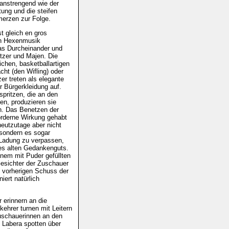
 anstrengend wie der
tung und die steifen
erzen zur Folge.
t gleich en gros
en Hexenmusik
das Durcheinander und
tzer und Majen. Die
chen, basketballartigen
cht (den Wifling) oder
er treten als elegante
r Bürgerkleidung auf.
spritzen, die an den
en, produzieren sie
en. Das Benetzen der
förderne Wirkung gehabt
eutzutage aber nicht
sondern es sogar
 Ladung zu verpassen,
nes alten Gedankenguts.
nem mit Puder gefüllten
Gesichter der Zuschauer
m vorherigen Schuss der
iert natürlich
 erinnern an die
ehrer turnen mit Leitern
uschauerinnen an den
 Labera spotten über