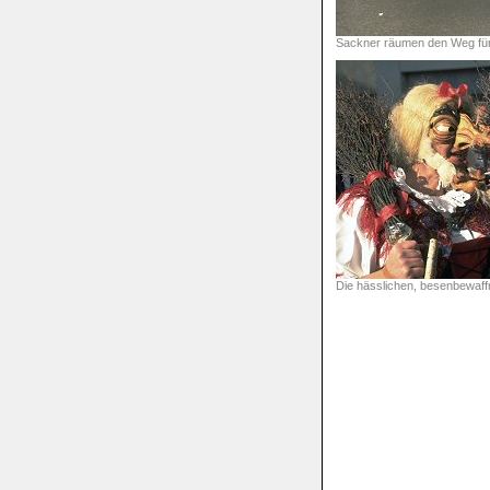
Sackner räumen den Weg für
Die hässlichen, besenbewaf