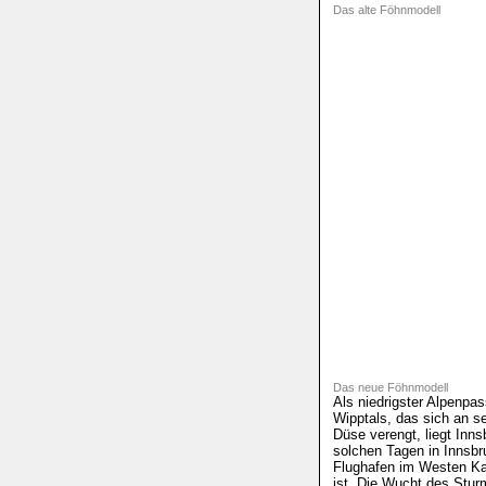
Das alte Föhnmodell
Das neue Föhnmodell
Als niedrigster Alpenpa
Wipptals, das sich an s
Düse verengt, liegt Inns
solchen Tagen in Innsbr
Flughafen im Westen Kal
ist. Die Wucht des Stur