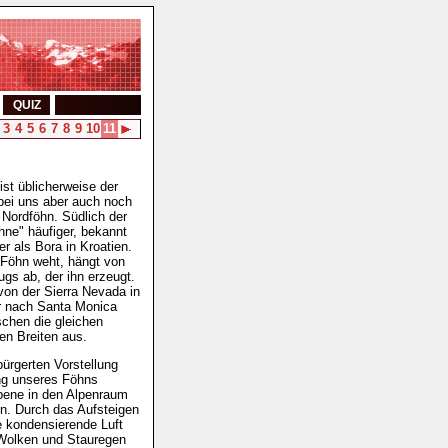
QUIZ
3
4
5
6
7
8
9
10
11
st üblicherweise der
bei uns aber auch noch
 Nordföhn. Südlich der
hne" häufiger, bekannt
er als Bora in Kroatien.
 Föhn weht, hängt von
ugs ab, der ihn erzeugt.
 von der Sierra Nevada in
r nach Santa Monica
schen die gleichen
en Breiten aus.
bürgerten Vorstellung
ng unseres Föhns
bene in den Alpenraum
n. Durch das Aufsteigen
ie kondensierende Luft
 Wolken und Stauregen