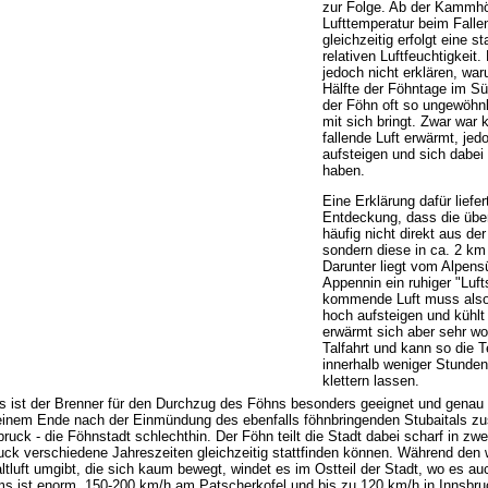
zur Folge. Ab der Kammh
Lufttemperatur beim Falle
gleichzeitig erfolgt eine 
relativen Luftfeuchtigkeit
jedoch nicht erklären, war
Hälfte der Föhntage im S
der Föhn oft so ungewöhn
mit sich bringt. Zwar war k
fallende Luft erwärmt, je
aufsteigen und sich dabei
haben.
Eine Erklärung dafür liefer
Entdeckung, dass die übe
häufig nicht direkt aus d
sondern diese in ca. 2 km
Darunter liegt vom Alpen
Appennin ein ruhiger "Luf
kommende Luft muss also 
hoch aufsteigen und kühlt 
erwärmt sich aber sehr woh
Talfahrt und kann so die 
innerhalb weniger Stunden
klettern lassen.
ss ist der Brenner für den Durchzug des Föhns besonders geeignet und gena
einem Ende nach der Einmündung des ebenfalls föhnbringenden Stubaitals zus
bruck - die Föhnstadt schlechthin. Der Föhn teilt die Stadt dabei scharf in zw
uck verschiedene Jahreszeiten gleichzeitig stattfinden können. Während den
tluft umgibt, die sich kaum bewegt, windet es im Ostteil der Stadt, wo es a
ms ist enorm, 150-200 km/h am Patscherkofel und bis zu 120 km/h in Innsbruc