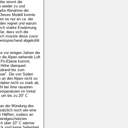
öhe nimmt die
n wieder zu und
starke Abnahme der
. Dieses Modell konnte
um es nur an ca. der
üden regnet und warum
lich starke Erwärmung
lar, dass sich die
doch musste diese zuvor
 entsprechend abgekühlt
te vor einigen Jahren die
r die Alpen wehende Luft
er Po-Ebene kommt,
 Höhe überquert.
südrand bis zum
tsee". Die von Süden
an den Alpen nicht so
daher nicht so stark ab,
l bei ihrer rasanten
Temperaturen im Inntal
 um bis zu 20° C
u an der Mündung des
ätzlich noch wie eine
ei Hälften, sodass an
 windgeschützten
uch über 10° C wärmer
k sind keine Seltenheit.