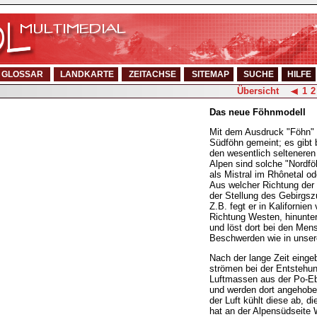
GLOSSAR
LANDKARTE
ZEITACHSE
SITEMAP
SUCHE
HILFE
Übersicht
1
2
Das neue Föhnmodell
Mit dem Ausdruck "Föhn" i
Südföhn gemeint; es gibt 
den wesentlich selteneren
Alpen sind solche "Nordfö
als Mistral im Rhônetal od
Aus welcher Richtung der
der Stellung des Gebirgsz
Z.B. fegt er in Kalifornien
Richtung Westen, hinunte
und löst dort bei den Men
Beschwerden wie in unser
Nach der lange Zeit einge
strömen bei der Entstehu
Luftmassen aus der Po-E
und werden dort angehobe
der Luft kühlt diese ab, d
hat an der Alpensüdseite