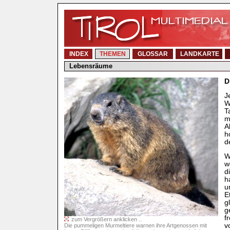
INDEX
THEMEN
GLOSSAR
LANDKARTE
Lebensräume
D
J
W
T
m
A
h
d
W
w
d
h
u
E
g
g
f
zum Vergrößern anklicken ..
v
Die pummeligen Murmeltiere warnen ihre Artgenossen mit