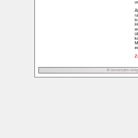
u
Ä
r
t
H
w
ü
k
M
e
Z