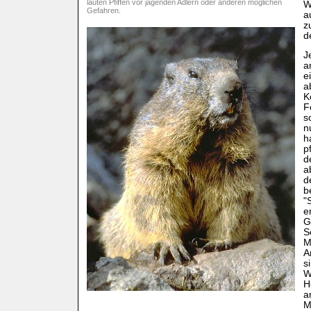
lauten Pfiffen vor jagenden Adlern oder anderen möglichen
W
Gefahren.
a
z
d
J
a
e
a
K
F
s
n
h
p
d
a
d
b
"
e
G
S
M
A
s
W
H
a
M