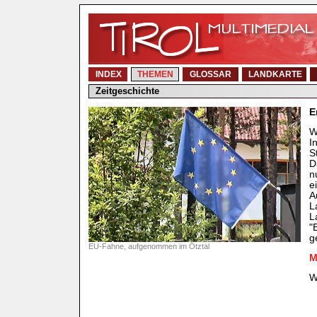
INDEX
THEMEN
GLOSSAR
LANDKARTE
Zeitgeschichte
E
W
I
S
D
n
e
A
L
L
"
g
EU-Fahne, aufgenommen im Ötztal
M
W