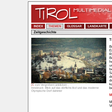
INDEX
THEMEN
GLOSSAR
LANDKARTE
Zeitgeschichte
T
B
E
R
B
h
u
b
S
d
d
k
zum Vergrößern anklicken ..
b
Innsbruck: Blick auf das dörfliche Arzl und das moderne
Olympische Dorf dahinter
M
M
V