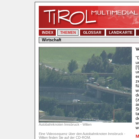
INDEX
THEMEN
GLOSSAR
LANDKARTE
Wirtschaft
V
"
u
[
u
e
z
f
w
d
(
a
S
t
d
w
Autobahnknoten Innsbruck - Wilten
w
Eine Videosequenz über den Autobahnknoten Innsbruck -
M
Wilten finden Sie auf der CD-ROM.