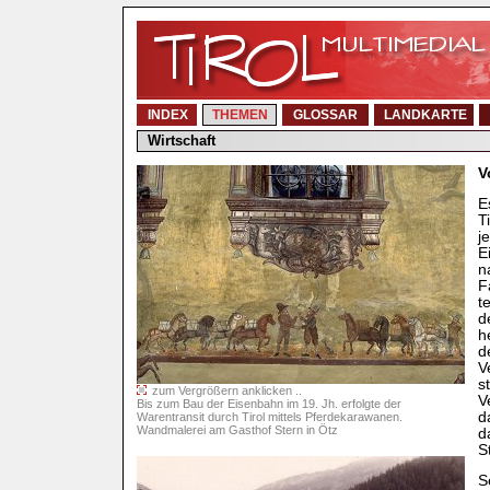
INDEX
THEMEN
GLOSSAR
LANDKARTE
Wirtschaft
V
E
T
j
E
n
F
t
d
h
d
V
s
zum Vergrößern anklicken ..
V
Bis zum Bau der Eisenbahn im 19. Jh. erfolgte der
d
Warentransit durch Tirol mittels Pferdekarawanen.
Wandmalerei am Gasthof Stern in Ötz
d
S
S