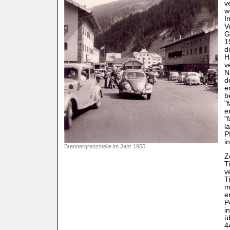
v
w
I
V
G
1
d
H
v
N
d
e
b
"
e
"
l
P
i
Brennergrenzstelle im Jahr 1955
Z
T
v
T
m
e
P
i
ü
4