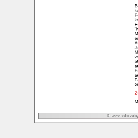
B
k
F
k
F
"
M
e
A
J
M
v
5
a
F
a
F
G
Z
M