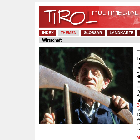
INDEX
THEMEN
GLOSSAR
LANDKARTE
Wirtschaft
L
T
L
I
P
d
m
E
i
B
a
B
s
1
V
j
L
M