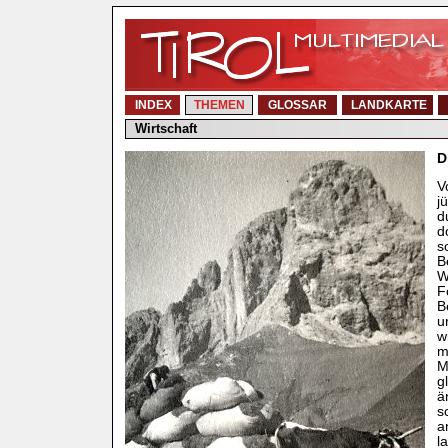
INDEX
THEMEN
GLOSSAR
LANDKARTE
Wirtschaft
D
V
j
d
d
s
B
W
F
B
u
w
m
M
g
ä
s
a
l