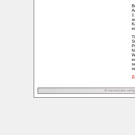
B
A
1
a
K
e
T
S
P
N
W
e
s
s
Z