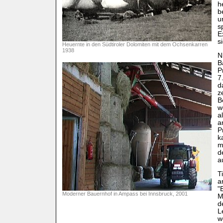
h
b
u
s
E
s
Heuernte in den Südtiroler Dolomiten mit dem Ochsenkarren
1938
N
B
P
7
d
z
B
w
a
a
P
k
m
d
a
T
a
"
Moderner Bauernhof in Ampass bei Innsbruck, 2001
M
d
L
w